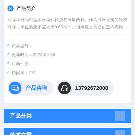
产品简介
泄爆墙分为轻型泄压墙和轻质易碎墙两种。作为泄压设施的轻质
墙体，单位质量不宜大于0.6KN/㎡。泄爆墙是为提供室内燃爆紧
闭爆炸压力而能瞬间解除临界压力泄爆装置。
产品型号：
更新时间：2024-09-06
厂商性质：
访问量：
771
产品咨询
13792672008
产品分类
技术文章